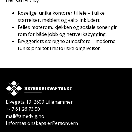
Her kan vi tilby:
Koselige, unike kontorer til leie – i ulike
størrelser, møblert og «alt» inkludert.
Felles møterom, kjøkken og sosiale soner gir
rom for både jobb og nettverksbygging.
Bryggeriets særegne atmosfære – moderne
funksjonalitet i historiske omgivelser.
Elvegata 19, 2609 Lillehammer
+47 61 26 73 50
mail@smedvig.no
Informasjonskapsler
Personvern